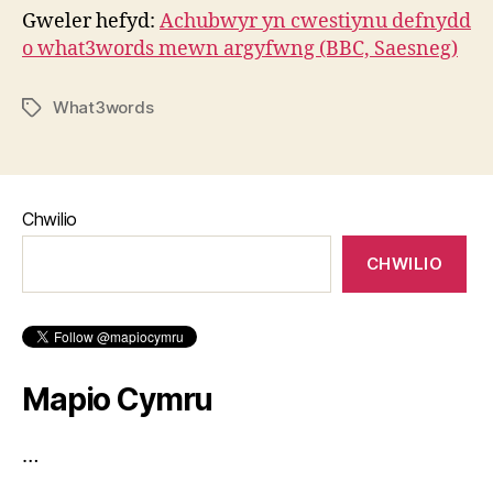
Gweler hefyd:
Achubwyr yn cwestiynu defnydd
o what3words mewn argyfwng (BBC, Saesneg)
What3words
Tagiau
Chwilio
CHWILIO
Mapio Cymru
…