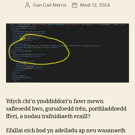
Gan
Carl Morris
Medi 12, 2024
Awdur
Dyddiad
cofnod
cofnod
Ydych chi’n ymddiddori’n fawr mewn
safleoedd bws, gorsafoedd trên, porthladdoedd
fferi, a nodau trafnidiaeth eraill?
Efallai eich bod yn adeiladu ap neu wasanaeth