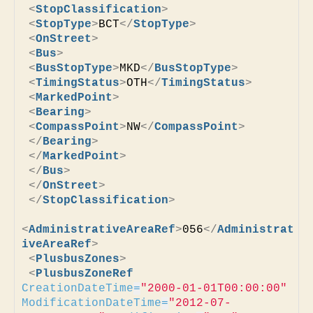
<
StopClassification
>
<
StopType
>
BCT
</
StopType
>
<
OnStreet
>
<
Bus
>
<
BusStopType
>
MKD
</
BusStopType
>
<
TimingStatus
>
OTH
</
TimingStatus
>
<
MarkedPoint
>
<
Bearing
>
<
CompassPoint
>
NW
</
CompassPoint
>
</
Bearing
>
</
MarkedPoint
>
</
Bus
>
</
OnStreet
>
</
StopClassification
>
<
AdministrativeAreaRef
>
056
</
Administrat
iveAreaRef
>
<
PlusbusZones
>
<
PlusbusZoneRef
CreationDateTime
=
"2000-01-01T00:00:00"
ModificationDateTime
=
"2012-07-