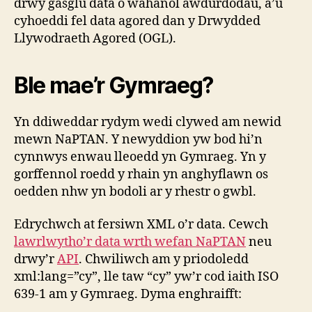
drwy gasglu data o wahanol awdurdodau, a’u
cyhoeddi fel data agored dan y Drwydded
Llywodraeth Agored (OGL).
Ble mae’r Gymraeg?
Yn ddiweddar rydym wedi clywed am newid
mewn NaPTAN. Y newyddion yw bod hi’n
cynnwys enwau lleoedd yn Gymraeg. Yn y
gorffennol roedd y rhain yn anghyflawn os
oedden nhw yn bodoli ar y rhestr o gwbl.
Edrychwch at fersiwn XML o’r data. Cewch
lawrlwytho’r data wrth wefan NaPTAN
neu
drwy’r
API
. Chwiliwch am y priodoledd
xml:lang=”cy”, lle taw “cy” yw’r cod iaith ISO
639-1 am y Gymraeg. Dyma enghraifft: