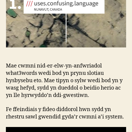
Mae cwmni nid-er-elw-yn-anfwriadol
what3words wedi bod yn prynu slotiau
hysbysebu eto. Mae tipyn o sylw wedi bod yn y
wasg hefyd, sydd yn dueddol o beidio herio ac
yn lle hyrwyddo’n ddi-gwestiwn.
Fe ffeindiais y fideo diddorol hwn sydd yn
rhestru sawl gwendid gyda’r cwmni a’i system.