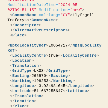
02T09:51:15"
ModificationDateTime
=
"2024-05-
02T09:51:15"
Modification
=
"new"
>
<
CommonName
xml:lang
=
"CY"
>
Llyfrgell 
Treforys
</
CommonName
>
</
Descriptor
>
</
AlternativeDescriptors
>
<
Place
>
<
NptgLocalityRef
>
E0054717
</
NptgLocality
Ref
>
<
LocalityCentre
>
true
</
LocalityCentre
>
<
Location
>
<
Translation
>
<
GridType
>
UKOS
</
GridType
>
<
Easting
>
266970
</
Easting
>
<
Northing
>
198253
</
Northing
>
<
Longitude
>
-3.924981045
</
Longitude
>
<
Latitude
>
51.667255647
</
Latitude
>
</
Translation
>
</
Location
>
</
Place
>