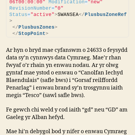
06T00:00:00"
Modification
=
"new"
RevisionNumber
=
"0"
Status
=
"active"
>
SWANSEA
</
PlusbusZoneRef
>
</
PlusbusZones
>
</
StopPoint
>
Ar hyn o bryd mae cyfanswm o 24633 o feysydd
data sy’n cynnwys data Cymraeg. Mae’r rhan
fwyaf o’r rhain yn enwau nodau. Ar yr olwg
gyntaf mae ystod o enwau o “Canolfan Iechyd
Blaendulais” (safle bws) i “Gorsaf reilffordd
Penarlag” i enwau brand sy’n trosgynnu iaith
megis “Tesco” (sawl safle bws).
Fe gewch chi weld y cod iaith “gd” neu “GD” am
Gaeleg yr Alban hefyd.
Mae hi’n debygol bod y nifer o enwau Cymraeg