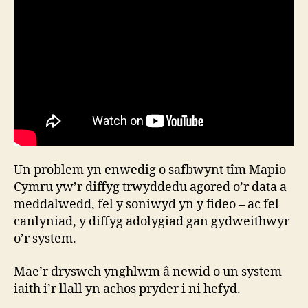
Un problem yn enwedig o safbwynt tîm Mapio
Cymru yw’r diffyg trwyddedu agored o’r data a
meddalwedd, fel y soniwyd yn y fideo – ac fel
canlyniad, y diffyg adolygiad gan gydweithwyr
o’r system.
Mae’r dryswch ynghlwm â newid o un system
iaith i’r llall yn achos pryder i ni hefyd.