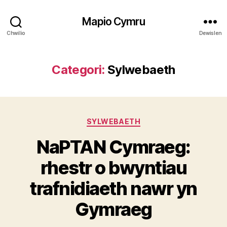
Mapio Cymru
Chwilio
Dewislen
Categori:
Sylwebaeth
Categorïau
SYLWEBAETH
NaPTAN Cymraeg:
rhestr o bwyntiau
trafnidiaeth nawr yn
Gymraeg