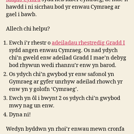
hawdd i ni sicrhau bod yr enwau Cymraeg ar
gael i bawb.
Allech chi helpu?
Ewch i’r rhestr o
adeiladau rhestredig Gradd I
sydd angen enwau Cymraeg. Os nad ydych
chi’n gweld enw adeilad Gradd I mae’n debyg
bod rhywun wedi rhannu’r enw yn barod.
Os ydych chi’n gwybod yr enw safonol yn
Gymraeg ar gyfer unrhyw adeilad rhowch yr
enw yn y golofn ‘Cymraeg’.
Ewch yn ôl i bwynt 2 os ydych chi’n gwybod
mwy nag un enw.
Dyna ni!
Wedyn byddwn yn rhoi’r enwau mewn cronfa