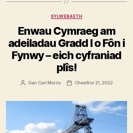
Categorïau
SYLWEBAETH
Enwau Cymraeg am
adeiladau Gradd I o Fôn i
Fynwy – eich cyfraniad
plîs!
Gan
Carl Morris
Chwefror 21, 2022
Awdur
Dyddiad
cofnod
cofnod