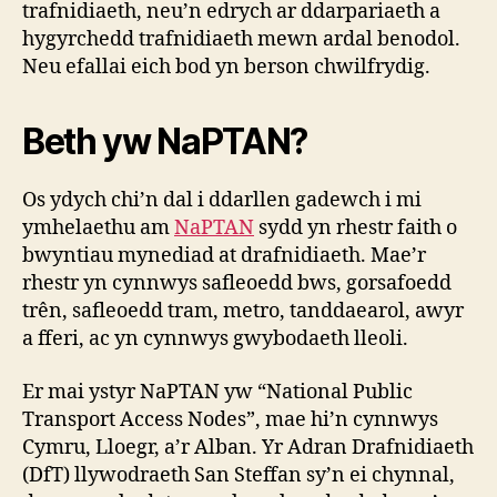
trafnidiaeth, neu’n edrych ar ddarpariaeth a
hygyrchedd trafnidiaeth mewn ardal benodol.
Neu efallai eich bod yn berson chwilfrydig.
Beth yw NaPTAN?
Os ydych chi’n dal i ddarllen gadewch i mi
ymhelaethu am
NaPTAN
sydd yn rhestr faith o
bwyntiau mynediad at drafnidiaeth. Mae’r
rhestr yn cynnwys safleoedd bws, gorsafoedd
trên, safleoedd tram, metro, tanddaearol, awyr
a fferi, ac yn cynnwys gwybodaeth lleoli.
Er mai ystyr NaPTAN yw “National Public
Transport Access Nodes”, mae hi’n cynnwys
Cymru, Lloegr, a’r Alban. Yr Adran Drafnidiaeth
(DfT) llywodraeth San Steffan sy’n ei chynnal,