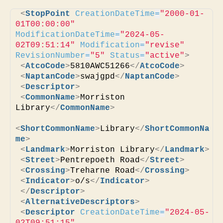
<
StopPoint
CreationDateTime
=
"2000-01-
01T00:00:00"
ModificationDateTime
=
"2024-05-
02T09:51:14"
Modification
=
"revise"
RevisionNumber
=
"5"
Status
=
"active"
>
<
AtcoCode
>
5810AWC51266
</
AtcoCode
>
<
NaptanCode
>
swajgpd
</
NaptanCode
>
<
Descriptor
>
<
CommonName
>
Morriston 
Library
</
CommonName
>
<
ShortCommonName
>
Library
</
ShortCommonNa
me
>
<
Landmark
>
Morriston Library
</
Landmark
>
<
Street
>
Pentrepoeth Road
</
Street
>
<
Crossing
>
Treharne Road
</
Crossing
>
<
Indicator
>
o/s
</
Indicator
>
</
Descriptor
>
<
AlternativeDescriptors
>
<
Descriptor
CreationDateTime
=
"2024-05-