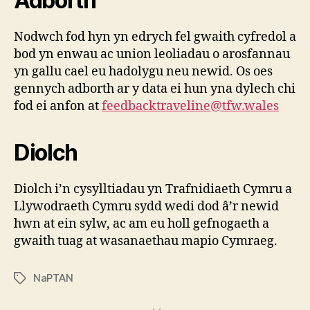
Adborth
Nodwch fod hyn yn edrych fel gwaith cyfredol a
bod yn enwau ac union leoliadau o arosfannau
yn gallu cael eu hadolygu neu newid. Os oes
gennych adborth ar y data ei hun yna dylech chi
fod ei anfon at
feedbacktraveline@tfw.wales
Diolch
Diolch i’n cysylltiadau yn Trafnidiaeth Cymru a
Llywodraeth Cymru sydd wedi dod â’r newid
hwn at ein sylw, ac am eu holl gefnogaeth a
gwaith tuag at wasanaethau mapio Cymraeg.
NaPTAN
Tagiau