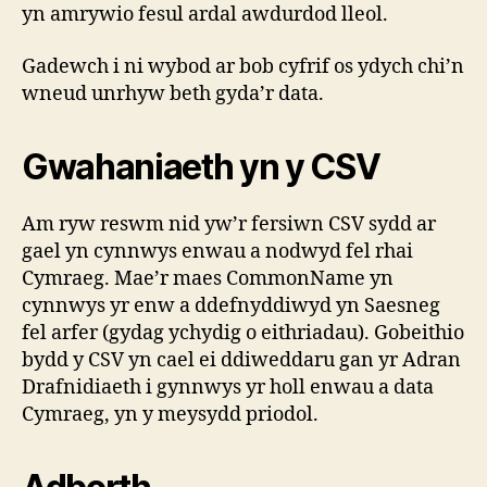
yn amrywio fesul ardal awdurdod lleol.
Gadewch i ni wybod ar bob cyfrif os ydych chi’n
wneud unrhyw beth gyda’r data.
Gwahaniaeth yn y CSV
Am ryw reswm nid yw’r fersiwn CSV sydd ar
gael yn cynnwys enwau a nodwyd fel rhai
Cymraeg. Mae’r maes CommonName yn
cynnwys yr enw a ddefnyddiwyd yn Saesneg
fel arfer (gydag ychydig o eithriadau). Gobeithio
bydd y CSV yn cael ei ddiweddaru gan yr Adran
Drafnidiaeth i gynnwys yr holl enwau a data
Cymraeg, yn y meysydd priodol.