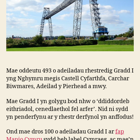
Mae oddeutu 493 o adeiladau rhestredig Gradd I
yng Nghymru megis Castell Cyfarthfa, Carchar
Biwmares, Adeilad y Pierhead a mwy.
Mae Gradd I yn golygu bod nhw o ‘ddiddordeb
eithriadol, cenedlaethol fel arfer’. Nid ni sydd
yn penderfynu ar y rhestr derfynol yn anffodus!
Ond mae dros 100 o adeiladau Gradd I ar
fap
Mapio Cymru
sydd heb label Cymraeg, ac mae’n