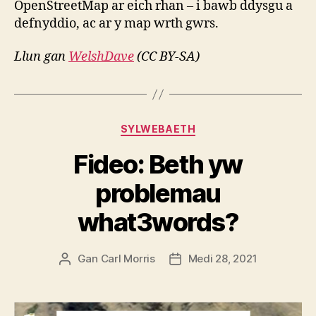
OpenStreetMap ar eich rhan – i bawb ddysgu a
defnyddio, ac ar y map wrth gwrs.
Llun gan
WelshDave
(CC BY-SA)
Categorïau
SYLWEBAETH
Fideo: Beth yw
problemau
what3words?
Gan
Carl Morris
Medi 28, 2021
Awdur
Dyddiad
cofnod
cofnod