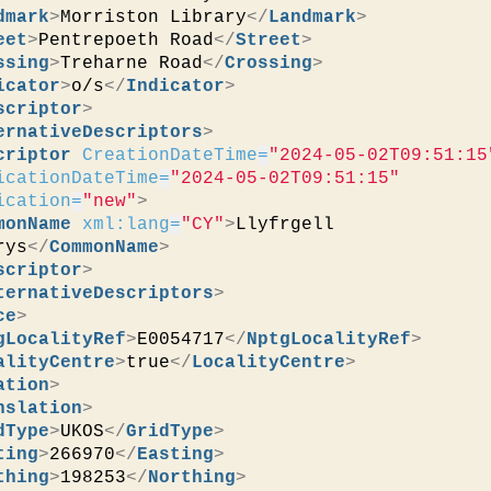
dmark
>
Morriston Library
</
Landmark
>
eet
>
Pentrepoeth Road
</
Street
>
ssing
>
Treharne Road
</
Crossing
>
icator
>
o/s
</
Indicator
>
scriptor
>
ernativeDescriptors
>
criptor
CreationDateTime
=
"2024-05-02T09:51:15
icationDateTime
=
"2024-05-02T09:51:15"
ication
=
"new"
>
monName
xml:lang
=
"CY"
>
Llyfrgell 
rys
</
CommonName
>
scriptor
>
ternativeDescriptors
>
ce
>
gLocalityRef
>
E0054717
</
NptgLocalityRef
>
alityCentre
>
true
</
LocalityCentre
>
ation
>
nslation
>
dType
>
UKOS
</
GridType
>
ting
>
266970
</
Easting
>
thing
>
198253
</
Northing
>