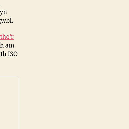
u
 yn
gwbl.
tho’r
ch am
ith ISO