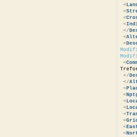
<
Lan
<
Str
<
Cro
<
Ind
</
De
<
Alt
<
Des
Modif
Modif
<
Com
Trefo
</
De
</
Al
<
Pla
<
Npt
<
Loc
<
Loc
<
Tra
<
Gri
<
Eas
<
Nor