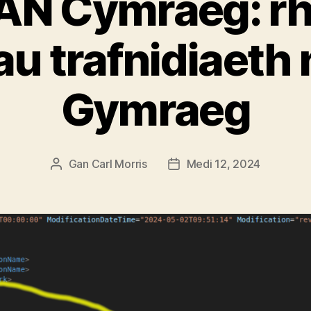
N Cymraeg: rh
u trafnidiaeth
Gymraeg
Gan
Carl Morris
Medi 12, 2024
Awdur
Dyddiad
cofnod
cofnod