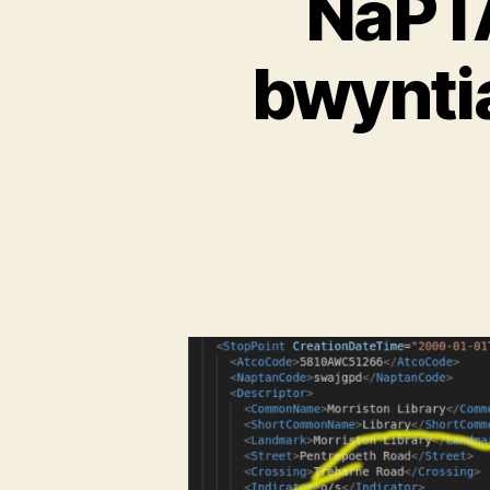
NaPTA
bwyntia