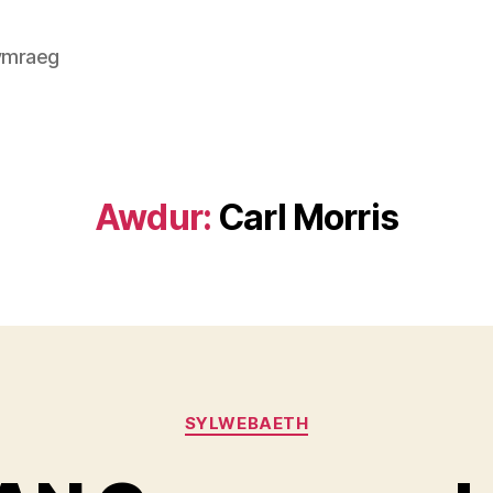
Gymraeg
Awdur:
Carl Morris
Categorïau
SYLWEBAETH