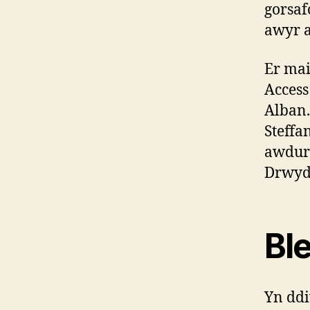
gorsaf
awyr a
Er mai
Access
Alban.
Steffa
awdurd
Drwyd
Bl
Yn dd