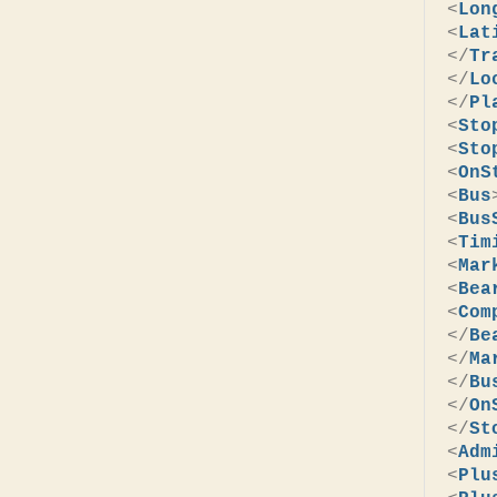
<
Lon
<
Lat
</
Tr
</
Lo
</
Pl
<
Sto
<
Sto
<
OnS
<
Bus
<
Bus
<
Tim
<
Mar
<
Bea
<
Com
</
Be
</
Ma
</
Bu
</
On
</
St
<
Adm
<
Plu