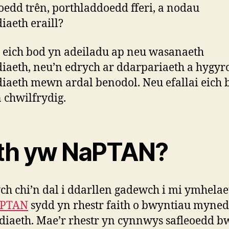
oedd trên, porthladdoedd fferi, a nodau
diaeth eraill?
i eich bod yn adeiladu ap neu wasanaeth
diaeth, neu’n edrych ar ddarpariaeth a hygy
diaeth mewn ardal benodol. Neu efallai eich 
 chwilfrydig.
th yw NaPTAN?
ch chi’n dal i ddarllen gadewch i mi ymhela
PTAN
sydd yn rhestr faith o bwyntiau myned
diaeth. Mae’r rhestr yn cynnwys safleoedd b