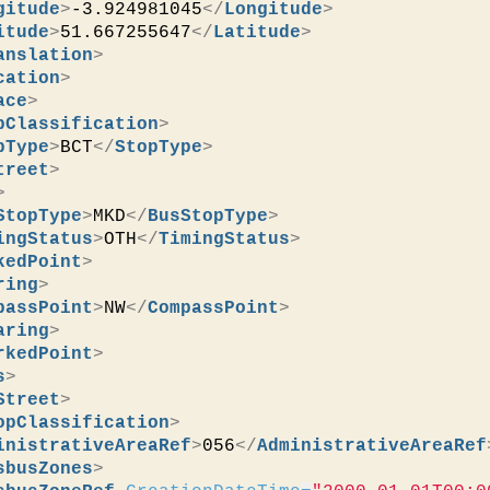
gitude
>
-3.924981045
</
Longitude
>
itude
>
51.667255647
</
Latitude
>
anslation
>
cation
>
ace
>
pClassification
>
pType
>
BCT
</
StopType
>
treet
>
>
StopType
>
MKD
</
BusStopType
>
ingStatus
>
OTH
</
TimingStatus
>
kedPoint
>
ring
>
passPoint
>
NW
</
CompassPoint
>
aring
>
rkedPoint
>
s
>
Street
>
opClassification
>
inistrativeAreaRef
>
056
</
AdministrativeAreaRef
sbusZones
>