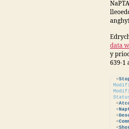
NaPTA
lleoed
anghyf
Edrych
data 
y prio
639-1 
<
Sto
Modif
Modif
Statu
<
Atc
<
Nap
<
Des
<
Com
<
Sho