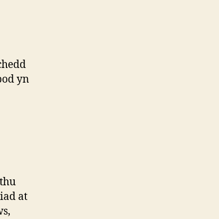
rchedd
bod yn
ethu
iad at
ws,