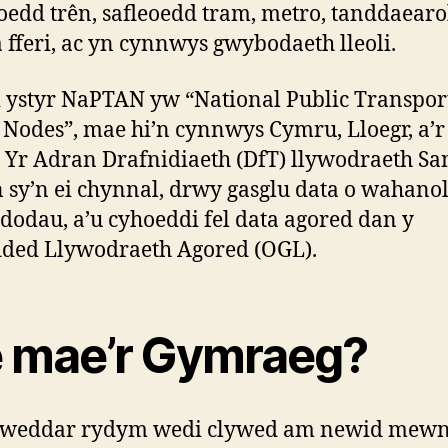
oedd trên, safleoedd tram, metro, tanddaearo
 fferi, ac yn cynnwys gwybodaeth lleoli.
 ystyr NaPTAN yw “National Public Transpor
 Nodes”, mae hi’n cynnwys Cymru, Lloegr, a’r
 Yr Adran Drafnidiaeth (DfT) llywodraeth Sa
n sy’n ei chynnal, drwy gasglu data o wahano
odau, a’u cyhoeddi fel data agored dan y
ded Llywodraeth Agored (OGL).
e mae’r Gymraeg?
iweddar rydym wedi clywed am newid mew