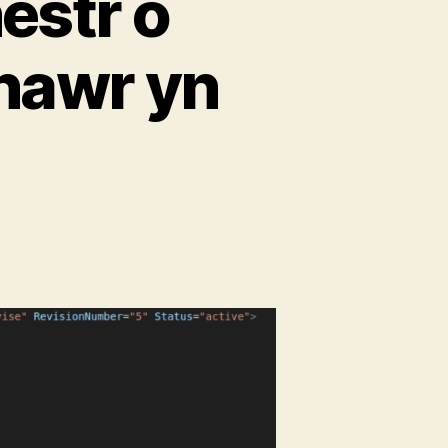
estr o
 nawr yn