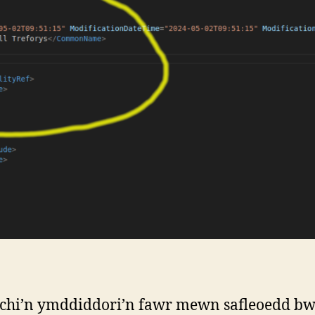
chi’n ymddiddori’n fawr mewn safleoedd bw