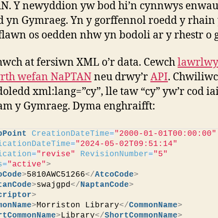
N. Y newyddion yw bod hi’n cynnwys enwa
d yn Gymraeg. Yn y gorffennol roedd y rhain
lawn os oedden nhw yn bodoli ar y rhestr o 
wch at fersiwn XML o’r data. Cewch
lawrlwy
wrth wefan NaPTAN
neu drwy’r
API
. Chwiliw
doledd xml:lang=”cy”, lle taw “cy” yw’r cod ia
am y Gymraeg. Dyma enghraifft:
pPoint
CreationDateTime
=
"2000-01-01T00:00:00"
icationDateTime
=
"2024-05-02T09:51:14"
ication
=
"revise"
RevisionNumber
=
"5"
s
=
"active"
>
oCode
>
5810AWC51266
</
AtcoCode
>
tanCode
>
swajgpd
</
NaptanCode
>
criptor
>
monName
>
Morriston Library
</
CommonName
>
rtCommonName
>
Library
</
ShortCommonName
>