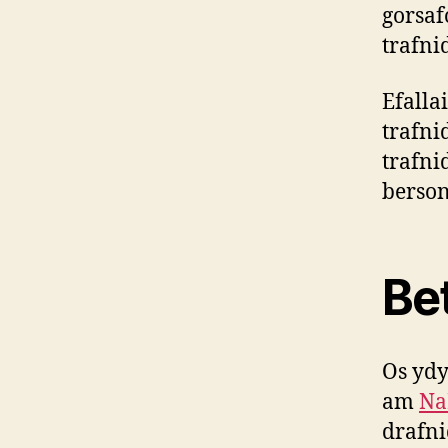
gorsaf
trafni
Efalla
trafni
trafni
berson
Be
Os ydy
am
Na
drafni