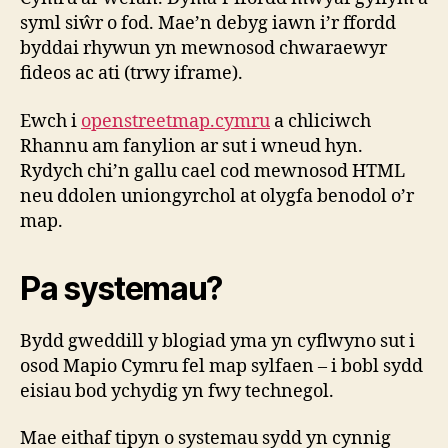
syml siŵr o fod. Mae’n debyg iawn i’r ffordd
byddai rhywun yn mewnosod chwaraewyr
fideos ac ati (trwy iframe).
Ewch i
openstreetmap.cymru
a chliciwch
Rhannu am fanylion ar sut i wneud hyn.
Rydych chi’n gallu cael cod mewnosod HTML
neu ddolen uniongyrchol at olygfa benodol o’r
map.
Pa systemau?
Bydd gweddill y blogiad yma yn cyflwyno sut i
osod Mapio Cymru fel map sylfaen – i bobl sydd
eisiau bod ychydig yn fwy technegol.
Mae eithaf tipyn o systemau sydd yn cynnig