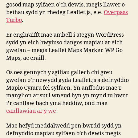
gosod map sylfaen o’ch dewis, megis llawer o
bethau sydd yn rhedeg Leaflet.js, e.e.
Overpass
Turbo
.
Er enghraifft mae ambell i ategyn WordPress
sydd yn eich hwyluso dangos mapiau ar eich
gwefan – megis Leaflet Maps Marker, WP Go
Maps, ac eraill.
Os oes gennych y sgiliau gallech chi greu
gwefan o’r newydd gyda Leaflet.js a defnyddio
Mapio Cymru fel sylfaen. Yn anffodus mae’r
manylion ar sut i wneud hyn yn mynd tu hwnt
i’r canllaw bach yma heddiw, ond mae
canllawiau ar y we
!
Mae hefyd meddalwedd pen bwrdd sydd yn
defnyddio mapiau sylfaen o’ch dewis megis