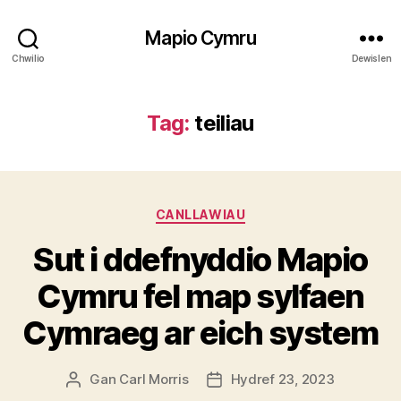
Mapio Cymru
Chwilio
Dewislen
Tag:
teiliau
Categorïau
CANLLAWIAU
Sut i ddefnyddio Mapio
Cymru fel map sylfaen
Cymraeg ar eich system
Gan
Carl Morris
Hydref 23, 2023
Awdur
Dyddiad
cofnod
cofnod