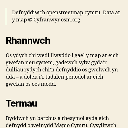
Defnyddiwch openstreetmap.cymru. Data ar
y map © Cyfranwyr osm.org
Rhannwch
Os ydych chi wedi llwyddo i gael y map ar eich
gwefan neu system, gadewch sylw gyda’r
dulliau rydych chi’n defnyddio os gwelwch yn
dda – a dolen i’r tudalen penodol ar eich
gwefan os oes modd.
Termau
Byddwch yn barchus a rhesymol gyda eich
defnydd o weinydd Mapio Cymru. Cysylltwch