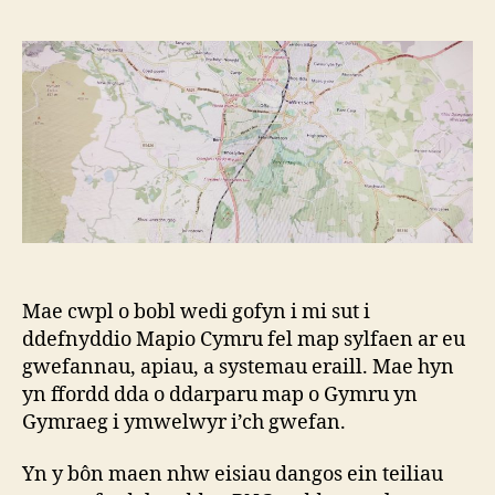
Mae cwpl o bobl wedi gofyn i mi sut i
ddefnyddio Mapio Cymru fel map sylfaen ar eu
gwefannau, apiau, a systemau eraill. Mae hyn
yn ffordd dda o ddarparu map o Gymru yn
Gymraeg i ymwelwyr i’ch gwefan.
Yn y bôn maen nhw eisiau dangos ein teiliau