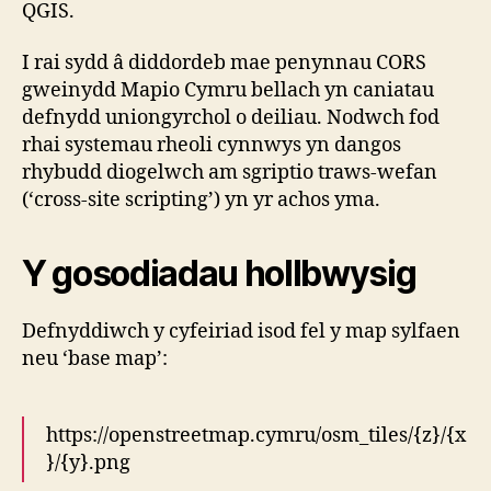
QGIS.
I rai sydd â diddordeb mae penynnau CORS
gweinydd Mapio Cymru bellach yn caniatau
defnydd uniongyrchol o deiliau. Nodwch fod
rhai systemau rheoli cynnwys yn dangos
rhybudd diogelwch am sgriptio traws-wefan
(‘cross-site scripting’) yn yr achos yma.
Y gosodiadau hollbwysig
Defnyddiwch y cyfeiriad isod fel y map sylfaen
neu ‘base map’:
https://openstreetmap.cymru/osm_tiles/{z}/{x
}/{y}.png