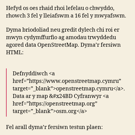
Hefyd os oes rhaid rhoi lefelau o chwyddo,
rhowch 3 fel y lleiafswm a 16 fel y mwyafswm.
Dyma briodoliad neu gredit dylech chi roi er
mwyn cydymffurfio ag amodau trwyddedu
agored data OpenStreetMap. Dyma’r fersiwn
HTML:
Defnyddiwch <a
href=”https://www.openstreetmap.cymru”
target=”_blank”>openstreetmap.cymru</a>.
Data ar y map &#x24BD Cyfranwyr <a
href=”https://openstreetmap.org”
target=”_blank”>osm.org</a>
Fel arall dyma’r fersiwn testun plaen: