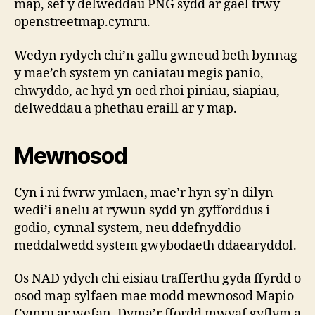
map, sef y delweddau PNG sydd ar gael trwy
openstreetmap.cymru.
Wedyn rydych chi’n gallu gwneud beth bynnag
y mae’ch system yn caniatau megis panio,
chwyddo, ac hyd yn oed rhoi piniau, siapiau,
delweddau a phethau eraill ar y map.
Mewnosod
Cyn i ni fwrw ymlaen, mae’r hyn sy’n dilyn
wedi’i anelu at rywun sydd yn gyfforddus i
godio, cynnal system, neu ddefnyddio
meddalwedd system gwybodaeth ddaearyddol.
Os NAD ydych chi eisiau trafferthu gyda ffyrdd o
osod map sylfaen mae modd mewnosod Mapio
Cymru ar wefan. Dyma’r ffordd mwyaf gyflym a