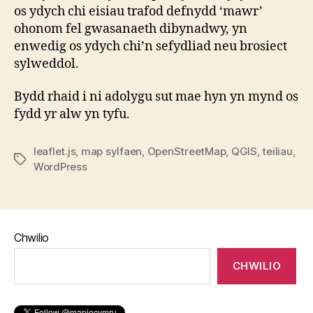
os ydych chi eisiau trafod defnydd ‘mawr’
ohonom fel gwasanaeth dibynadwy, yn
enwedig os ydych chi’n sefydliad neu brosiect
sylweddol.
Bydd rhaid i ni adolygu sut mae hyn yn mynd os
fydd yr alw yn tyfu.
leaflet.js
,
map sylfaen
,
OpenStreetMap
,
QGIS
,
teiliau
,
Tagiau
WordPress
Chwilio
CHWILIO