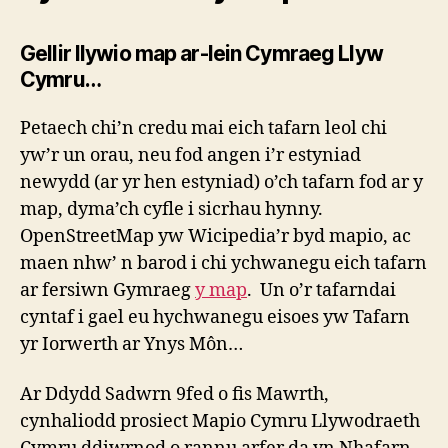
Gellir llywio map ar-lein Cymraeg Llyw
Cymru…
Petaech chi’n credu mai eich tafarn leol chi
yw’r un orau, neu fod angen i’r estyniad
newydd (ar yr hen estyniad) o’ch tafarn fod ar y
map, dyma’ch cyfle i sicrhau hynny.
OpenStreetMap yw Wicipedia’r byd mapio, ac
maen nhw’ n barod i chi ychwanegu eich tafarn
ar fersiwn Gymraeg
y map
. Un o’r tafarndai
cyntaf i gael eu hychwanegu eisoes yw Tafarn
yr Iorwerth ar Ynys Môn…
Ar Ddydd Sadwrn 9fed o fis Mawrth,
cynhaliodd prosiect Mapio Cymru Llywodraeth