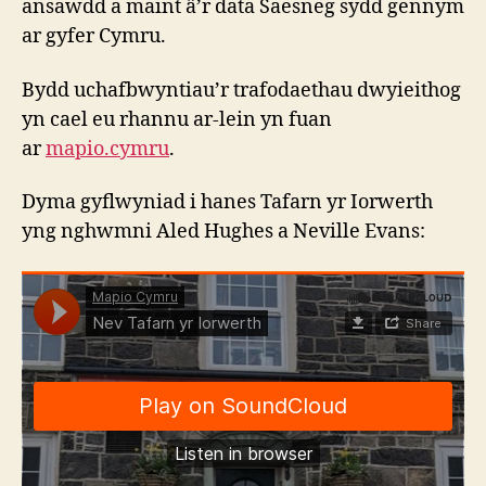
ansawdd a maint â’r data Saesneg sydd gennym
ar gyfer Cymru.
Bydd uchafbwyntiau’r trafodaethau dwyieithog
yn cael eu rhannu ar-lein yn fuan
ar
mapio.cymru
.
Dyma gyflwyniad i hanes Tafarn yr Iorwerth
yng nghwmni Aled Hughes a Neville Evans: