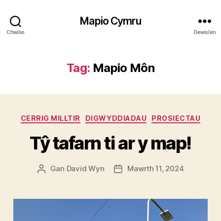
Mapio Cymru
Chwilio
Dewislen
Tag:
Mapio Môn
Categorïau
CERRIG MILLTIR
DIGWYDDIADAU
PROSIECTAU
Tŷ tafarn ti ar y map!
Gan
David Wyn
Mawrth 11, 2024
Awdur
Dyddiad
cofnod
cofnod