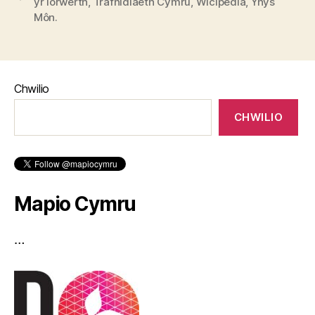
yr Iorwerth
,
Trafnidiaeth Cymru
,
Wicipedia
,
Ynys
Môn.
Chwilio
CHWILIO
Mapio Cymru
…