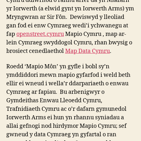
Cymru ddiwrnod o rannu arfer da yn Nhafarn
yr Iorwerth (a elwid gynt yn Iorwerth Arms) ym
Mryngwran ar Sir Fôn. Dewiswyd y lleoliad
gan fod ei enw Cymraeg wedi’i ychwanegu at
fap
openstreet.cymru
Mapio Cymru , map ar-
lein Cymraeg swyddogol Cymru, rhan bwysig o
brosiect cenedlaethol
Map Data Cymru
.
Roedd ‘Mapio Môn’ yn gyfle i bobl sy’n
ymddiddori mewn mapio gyfarfod i weld beth
ellir ei wneud i wella’r ddarpariaeth o enwau
Cymraeg ar fapiau. Bu arbenigwyr o
Gymdeithas Enwau Lleoedd Cymru,
Trafnidiaeth Cymru ac o’r dafarn gymunedol
Iorwerth Arms ei hun yn rhannu syniadau a
allai gefnogi nod hirdymor Mapio Cymru; sef
gwneud y data Cymraeg yn gyfartal o ran