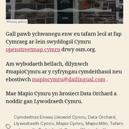
Gall pawb ychwanegu enw eu tafarn leol at fap
Cymraeg ar-lein swyddogol Cymru
openstreetmap.cymru
drwy osm.org.
Am wybodaeth bellach, dilynwch
#mapioCymru ar y cyfryngau cymdeithasol neu
ebostiwch
mapiocymru@dailingual.com
.
Mae Mapio Cymru yn brosiect Data Orchard a
noddir gan Lywodraeth Cymru.
Cymdeithas Enwau Lleoedd Cymru
,
Data Orchard
,
Llywodraeth Cymru
,
Mapio Cymru
,
Mapio Môn
,
Tafarn
Tagiau