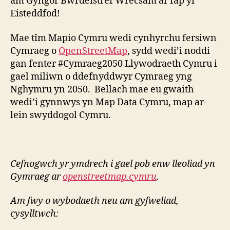
am Gyngor Bwrdeistref Wrecsam ar fap yr
Eisteddfod!
Mae tîm Mapio Cymru wedi cynhyrchu fersiwn
Cymraeg o
OpenStreetMap
, sydd wedi’i noddi
gan fenter #Cymraeg2050 Llywodraeth Cymru i
gael miliwn o ddefnyddwyr Cymraeg yng
Nghymru yn 2050. Bellach mae eu gwaith
wedi’i gynnwys yn Map Data Cymru, map ar-
lein swyddogol Cymru.
Cefnogwch yr ymdrech i gael pob enw lleoliad yn
Gymraeg ar
openstreetmap.cymru
.
Am fwy o wybodaeth neu am gyfweliad,
cysylltwch: