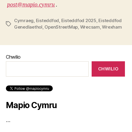
post@mapio.cymru
.
Cymraeg
,
Eisteddfod
,
Eisteddfod 2025
,
Eisteddfod
Tagiau
Genedlaethol
,
OpenStreetMap
,
Wrecsam
,
Wrexham
Chwilio
CHWILIO
Mapio Cymru
…