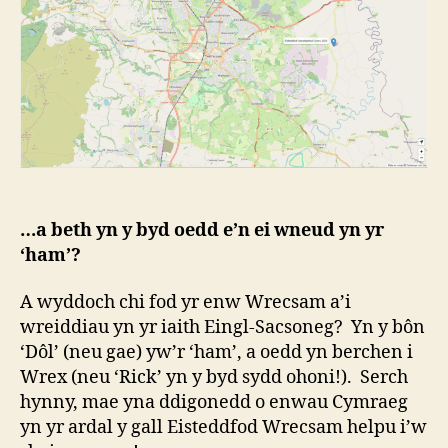
…a beth yn y byd oedd e’n ei wneud yn yr
‘ham’?
A wyddoch chi fod yr enw Wrecsam a’i
wreiddiau yn yr iaith Eingl-Sacsoneg? Yn y bôn
‘Dôl’ (neu gae) yw’r ‘ham’, a oedd yn berchen i
Wrex (neu ‘Rick’ yn y byd sydd ohoni!). Serch
hynny, mae yna ddigonedd o enwau Cymraeg
yn yr ardal y gall Eisteddfod Wrecsam helpu i’w