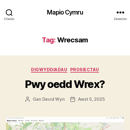
Mapio Cymru
Chwilio
Dewislen
Tag:
Wrecsam
Categorïau
DIGWYDDIADAU
PROSIECTAU
Pwy oedd Wrex?
Gan
David Wyn
Awst 5, 2025
Awdur
Dyddiad
cofnod
cofnod