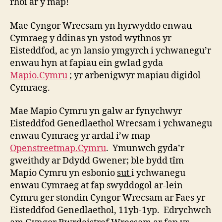
rhoi ar y map!
Mae Cyngor Wrecsam yn hyrwyddo enwau
Cymraeg y ddinas yn ystod wythnos yr
Eisteddfod, ac yn lansio ymgyrch i ychwanegu’r
enwau hyn at fapiau ein gwlad gyda
Mapio.Cymru
; yr arbenigwyr mapiau digidol
Cymraeg.
Mae Mapio Cymru yn galw ar fynychwyr
Eisteddfod Genedlaethol Wrecsam i ychwanegu
enwau Cymraeg yr ardal i’w map
Openstreetmap.Cymru
. Ymunwch gyda’r
gweithdy ar Ddydd Gwener; ble bydd tîm
Mapio Cymru yn esbonio
sut
i ychwanegu
enwau Cymraeg at fap swyddogol ar-lein
Cymru ger stondin Cyngor Wrecsam ar Faes yr
Eisteddfod Genedlaethol, 11yb-1yp. Edrychwch